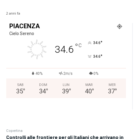
2 anni fa
PIACENZA
Cielo Sereno
°
34.6
°
C
34.6
°
34.6
40%
2m/s
0%
SAB
DOM
LUN
MAR
MER
35
°
34
°
39
°
40
°
37
°
Copertina
Controlli alle frontiere per gli Italiani che arrivano in