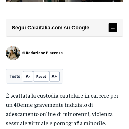
→
perse le tracce in Friuli. La...
del Nucleo Antidegrado a
Piacenza: controlli mirati per
prevenire fenomeni di
microcriminalità. Numeri e dati
→
Segui Gaiaitalia.com su Google
12 Luglio 2024
In "Copertina"
di
Redazione Piacenza
LEGGI ANCHE
Rintracciata la famiglia
scomparsa da Piacenza il 20
Testo:
A-
A+
aprile, di cui si erano perse le
Reset
tracce in Friuli
È stata rintracciata la famiglia scomparsa
È scattata la custodia cautelare in carcere per
da Piacenza il 20 aprile, di cui si erano
→
perse le tracce in Friuli. La...
un 40enne gravemente indiziato di
adescamento online di minorenni, violenza
sessuale virtuale e pornografia minorile.