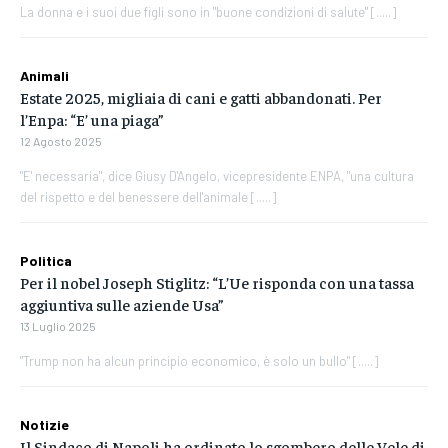
La donna e i suoi due figli sono in "buone condizioni di salute" [.....]
Animali
Estate 2025, migliaia di cani e gatti abbandonati. Per
l’Enpa: “E’ una piaga”
12 Agosto 2025
"E' necessaria", dice Giusy D'Angelo, vicepresidente ENPA, "una cultura
del rispetto e del benessere dell'animale [.....]
Politica
Per il nobel Joseph Stiglitz: “L’Ue risponda con una tassa
aggiuntiva sulle aziende Usa”
13 Luglio 2025
"Trump non ha alcun principio economico, è solo un bullo" [.....]
Notizie
Il Sindaco di Napoli ha ordinato lo sgombero delle Vele di