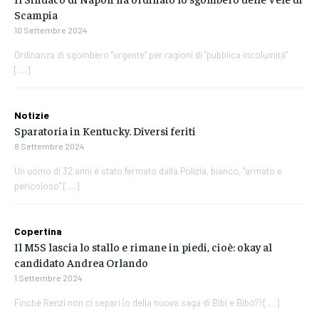
Scampia
10 Settembre 2024
Ordinanza di sgombero "urgente" per ragioni di "pubblica incolumità"
[....]
Notizie
Sparatoria in Kentucky. Diversi feriti
8 Settembre 2024
Un uomo di 32 anni è stato fermato dalla Polizia, bianco, "armato e
pericoloso" [....]
Copertina
Il M5S lascia lo stallo e rimane in piedi, cioè: okay al
candidato Andrea Orlando
1 Settembre 2024
Finché Renzi non ci separi (o della nuova saga di Bibì e Bibò?) [....]