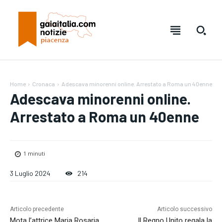
Home
Cronaca
Adescava minorenni online. Arrestato a Roma un 40enne
Adescava minorenni online.
Arrestato a Roma un 40enne
1
minuti
Testo:
Testo:
A-
A-
A+
A+
Reset
Reset
3 Luglio 2024
214
SUBSCRIBE
SUBSCRIBE
Articolo precedente
Articolo successivo
Mota l’attrice Maria Rosaria
Il Regno Unito regala la