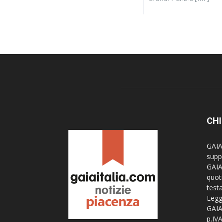
CHI
GAI
supp
GAI
quoti
test
Legg
GAI
p.IV