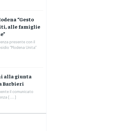
 Modena “Gesto
iti, alle famiglie
e”
enza presente con il
esidio “Modena Unita”
i alla giunta
a Barbieri
mente il comunicato
za [.....]