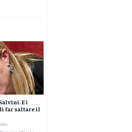
alvini. E i
i far saltare il
2024