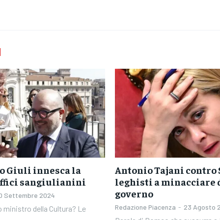
I
o Giuli innesca la
Antonio Tajani contro S
uffici sangiulianini
leghisti a minacciare d
governo
0 Settembre 2024
Redazione Piacenza
-
23 Agosto 
 ministro della Cultura? Le