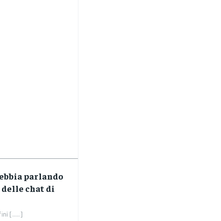
ebbia parlando
 delle chat di
i [.....]