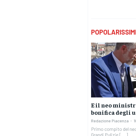
POPOLARISSIM
E il neo ministr
bonifica degli 
Redazione Piacenza
-
1
Primo compito del neo
Grandi Pulizie [....]