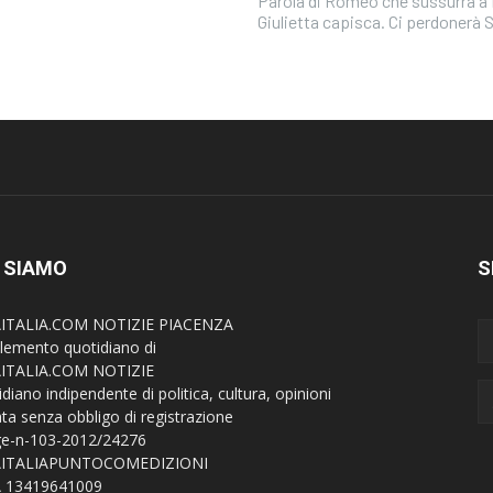
Parola di Romeo che sussurra a 
Giulietta capisca. Ci perdonerà 
 SIAMO
S
AITALIA.COM NOTIZIE PIACENZA
lemento quotidiano di
AITALIA.COM NOTIZIE
diano indipendente di politica, cultura, opinioni
ata senza obbligo di registrazione
e-n-103-2012/24276
AITALIAPUNTOCOMEDIZIONI
A 13419641009