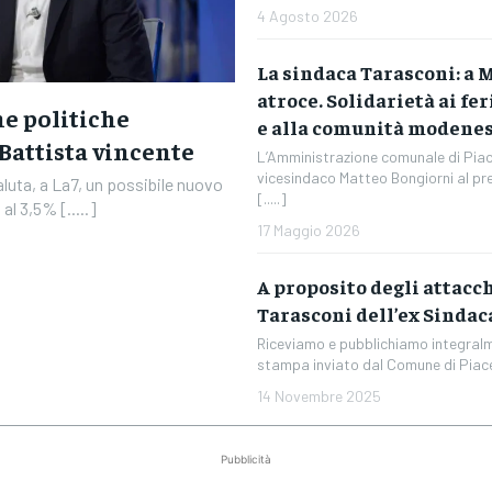
4 Agosto 2026
La sindaca Tarasconi: a
atroce. Solidarietà ai fer
he politiche
e alla comunità modenes
 Battista vincente
L’Amministrazione comunale di Piac
vicesindaco Matteo Bongiorni al pr
uta, a La7, un possibile nuovo
[.....]
al 3,5% [.....]
17 Maggio 2026
A proposito degli attacch
Tarasconi dell’ex Sindac
Riceviamo e pubblichiamo integral
stampa inviato dal Comune di Piacen
14 Novembre 2025
Pubblicità