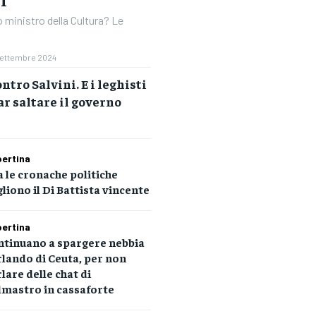
 ministro della Cultura? Le
Settembre 2024
ntro Salvini. E i leghisti
ar saltare il governo
ertina
 le cronache politiche
liono il Di Battista vincente
ertina
ntinuano a spargere nebbia
lando di Ceuta, per non
lare delle chat di
lmastro in cassaforte