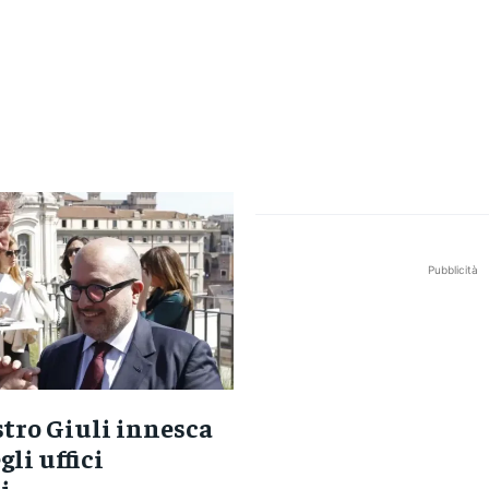
Pubblicità
stro Giuli innesca
gli uffici
i