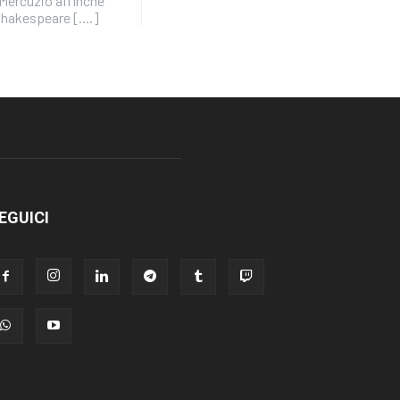
Mercuzio affinché
Shakespeare [....]
EGUICI