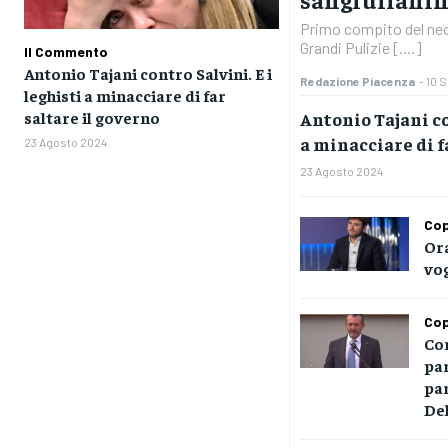
Primo compito del neo
Grandi Pulizie [....]
Il Commento
Antonio Tajani contro Salvini. E i
Redazione Piacenza
-
10 
leghisti a minacciare di far
Antonio Tajani co
saltare il governo
a minacciare di f
23 Agosto 2024
23 Agosto 2024
Cop
Ora
vog
Cop
Co
par
par
De