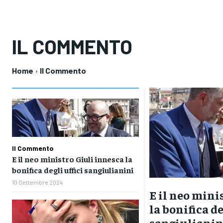
IL COMMENTO
Home
Il Commento
Il Commento
E il neo ministro Giuli innesca la
bonifica degli uffici sangiulianini
10 Settembre 2024
E il neo mini
la bonifica de
sangiulianin