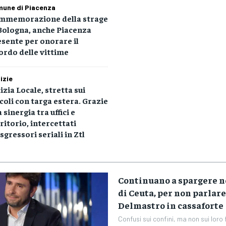
une di Piacenza
mmemorazione della strage
Bologna, anche Piacenza
sente per onorare il
ordo delle vittime
izie
izia Locale, stretta sui
coli con targa estera. Grazie
a sinergia tra uffici e
ritorio, intercettati
sgressori seriali in Ztl
Continuano a spargere n
di Ceuta, per non parlare
Delmastro in cassaforte
Confusi sui confini, ma non sui loro fin