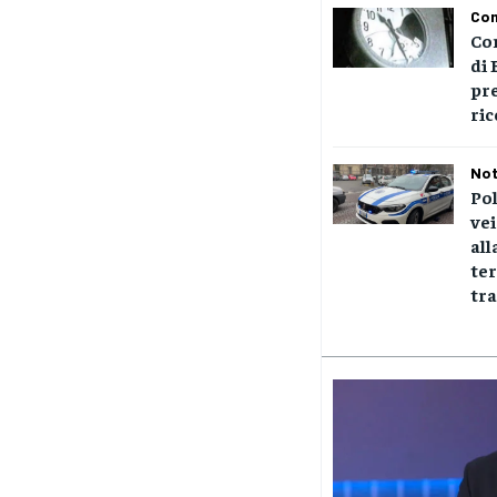
Com
Co
di 
pre
ric
Not
Pol
vei
all
ter
tra